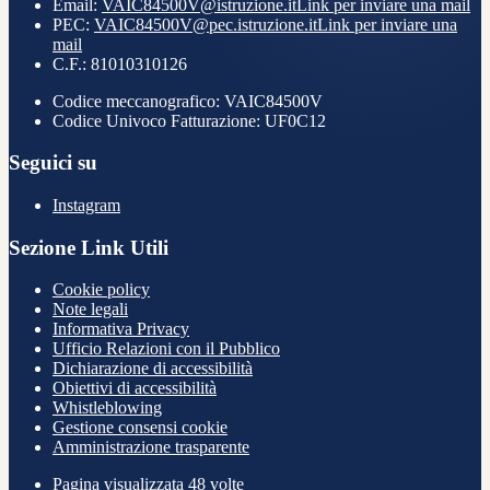
Email:
VAIC84500V@istruzione.it
Link per inviare una mail
PEC:
VAIC84500V@pec.istruzione.it
Link per inviare una
mail
C.F.: 81010310126
Codice meccanografico: VAIC84500V
Codice Univoco Fatturazione: UF0C12
Seguici su
Instagram
Sezione Link Utili
Cookie policy
Note legali
Informativa Privacy
Ufficio Relazioni con il Pubblico
Dichiarazione di accessibilità
Obiettivi di accessibilità
Whistleblowing
Gestione consensi cookie
Amministrazione trasparente
Pagina visualizzata
48
volte