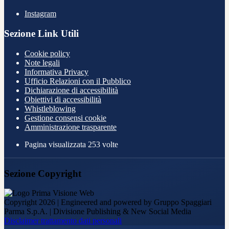
Instagram
Sezione Link Utili
Cookie policy
Note legali
Informativa Privacy
Ufficio Relazioni con il Pubblico
Dichiarazione di accessibilità
Obiettivi di accessibilità
Whistleblowing
Gestione consensi cookie
Amministrazione trasparente
Pagina visualizzata
253
volte
Sezione Copyright
Copyright 2026 | Engineered and powered by Gruppo Spaggiari
Parma S.p.A. | Divisione Publishing & New Social Media
Disclaimer trattamento dati personali