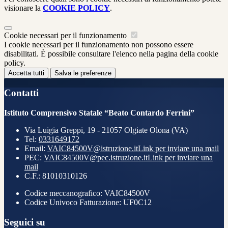
visionare la
COOKIE POLICY
.
Cookie necessari per il funzionamento
I cookie necessari per il funzionamento non possono essere
disabilitati. È possibile consultare l'elenco nella pagina della cookie
policy.
Accetta tutti
Salva le preferenze
Contatti
Istituto Comprensivo Statale “Beato Contardo Ferrini”
Via Luigia Greppi, 19 - 21057 Olgiate Olona (VA)
Tel:
0331649172
Email:
VAIC84500V@istruzione.it
Link per inviare una mail
PEC:
VAIC84500V@pec.istruzione.it
Link per inviare una
mail
C.F.: 81010310126
Codice meccanografico: VAIC84500V
Codice Univoco Fatturazione: UF0C12
Seguici su