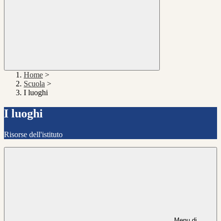
Home
>
Scuola
>
I luoghi
I luoghi
Risorse dell'istituto
Menu di