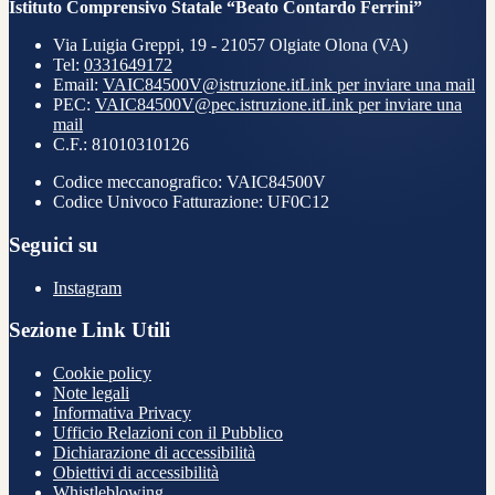
Istituto Comprensivo Statale “Beato Contardo Ferrini”
Via Luigia Greppi, 19 - 21057 Olgiate Olona (VA)
Tel:
0331649172
Email:
VAIC84500V@istruzione.it
Link per inviare una mail
PEC:
VAIC84500V@pec.istruzione.it
Link per inviare una
mail
C.F.: 81010310126
Codice meccanografico: VAIC84500V
Codice Univoco Fatturazione: UF0C12
Seguici su
Instagram
Sezione Link Utili
Cookie policy
Note legali
Informativa Privacy
Ufficio Relazioni con il Pubblico
Dichiarazione di accessibilità
Obiettivi di accessibilità
Whistleblowing