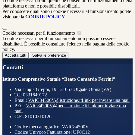
I cookie necessari sono quelli che consentono il funzionamento della
piattaforma e non è possibile disabilitarli.
Per conoscere quali sono i cookie necessari al funzionamento potete
visionare la
COOKIE POLICY
.
Cookie necessari per il funzionamento
I cookie necessari per il funzionamento non possono essere
disabilitati. È possibile consultare l'elenco nella pagina della cookie
policy.
Accetta tutti
Salva le preferenze
Contatti
Istituto Comprensivo Statale “Beato Contardo Ferrini”
Via Luigia Greppi, 19 - 21057 Olgiate Olona (VA)
Tel:
0331649172
Email:
VAIC84500V@istruzione.it
Link per inviare una mail
PEC:
VAIC84500V@pec.istruzione.it
Link per inviare una
mail
C.F.: 81010310126
Codice meccanografico: VAIC84500V
Codice Univoco Fatturazione: UF0C12