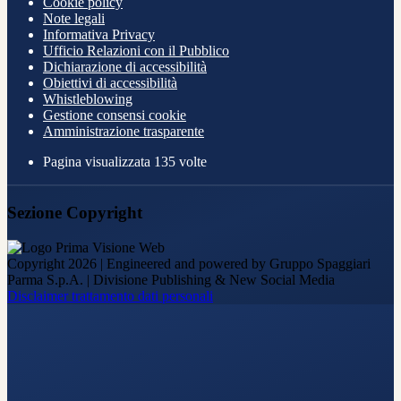
Cookie policy
Note legali
Informativa Privacy
Ufficio Relazioni con il Pubblico
Dichiarazione di accessibilità
Obiettivi di accessibilità
Whistleblowing
Gestione consensi cookie
Amministrazione trasparente
Pagina visualizzata
135
volte
Sezione Copyright
Copyright 2026 | Engineered and powered by Gruppo Spaggiari
Parma S.p.A. | Divisione Publishing & New Social Media
Disclaimer trattamento dati personali