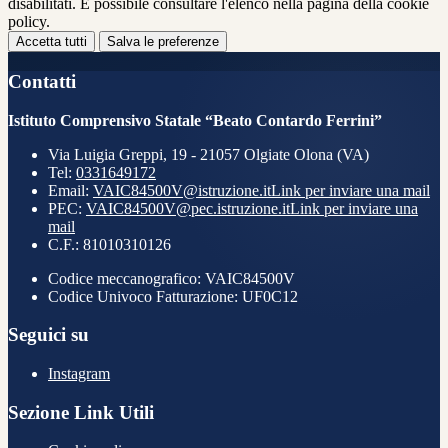
disabilitati. È possibile consultare l'elenco nella pagina della cookie
policy.
Accetta tutti
Salva le preferenze
Contatti
Istituto Comprensivo Statale “Beato Contardo Ferrini”
Via Luigia Greppi, 19 - 21057 Olgiate Olona (VA)
Tel:
0331649172
Email:
VAIC84500V@istruzione.it
Link per inviare una mail
PEC:
VAIC84500V@pec.istruzione.it
Link per inviare una
mail
C.F.: 81010310126
Codice meccanografico: VAIC84500V
Codice Univoco Fatturazione: UF0C12
Seguici su
Instagram
Sezione Link Utili