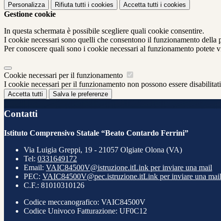
Personalizza
Rifiuta tutti
i cookies
Accetta tutti
i cookies
Gestione cookie
In questa schermata è possibile scegliere quali cookie consentire.
I cookie necessari sono quelli che consentono il funzionamento della pi
Per conoscere quali sono i cookie necessari al funzionamento potete v
Cookie necessari per il funzionamento
I cookie necessari per il funzionamento non possono essere disabilitati.
Accetta tutti
Salva le preferenze
Contatti
Istituto Comprensivo Statale “Beato Contardo Ferrini”
Via Luigia Greppi, 19 - 21057 Olgiate Olona (VA)
Tel:
0331649172
Email:
VAIC84500V@istruzione.it
Link per inviare una mail
PEC:
VAIC84500V@pec.istruzione.it
Link per inviare una mai
C.F.: 81010310126
Codice meccanografico: VAIC84500V
Codice Univoco Fatturazione: UF0C12