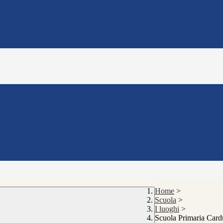
Home
>
Scuola
>
I luoghi
>
Scuola Primaria Card