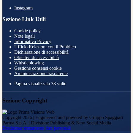
Instagram
Sezione Link Utili
Cookie policy
Note legali
Informativa Privacy
Ufficio Relazioni con il Pubblico
Dichiarazione di accessibilità
Obiettivi di accessibilità
Whistleblowing
Gestione consensi cookie
Amministrazione trasparente
Pagina visualizzata
38
volte
Sezione Copyright
Copyright 2026 | Engineered and powered by Gruppo Spaggiari
Parma S.p.A. | Divisione Publishing & New Social Media
Disclaimer trattamento dati personali