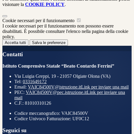
visionare la
COOKIE POLICY
.
Cookie necessari per il funzionamento
I cookie necessari per il funzionamento non possono essere
disabilitati. È possibile consultare l'elenco nella pagina della cookie
policy.
Accetta tutti
Salva le preferenze
Contatti
Istituto Comprensivo Statale “Beato Contardo Ferrini”
Via Luigia Greppi, 19 - 21057 Olgiate Olona (VA)
Tel:
0331649172
Email:
VAIC84500V@istruzione.it
Link per inviare una mail
PEC:
VAIC84500V@pec.istruzione.it
Link per inviare una
mail
C.F.: 81010310126
Codice meccanografico: VAIC84500V
Codice Univoco Fatturazione: UF0C12
Seguici su