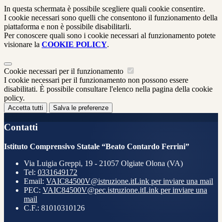
In questa schermata è possibile scegliere quali cookie consentire.
I cookie necessari sono quelli che consentono il funzionamento della
piattaforma e non è possibile disabilitarli.
Per conoscere quali sono i cookie necessari al funzionamento potete
visionare la
COOKIE POLICY
.
Cookie necessari per il funzionamento
I cookie necessari per il funzionamento non possono essere
disabilitati. È possibile consultare l'elenco nella pagina della cookie
policy.
Accetta tutti
Salva le preferenze
Contatti
Istituto Comprensivo Statale “Beato Contardo Ferrini”
Via Luigia Greppi, 19 - 21057 Olgiate Olona (VA)
Tel:
0331649172
Email:
VAIC84500V@istruzione.it
Link per inviare una mail
PEC:
VAIC84500V@pec.istruzione.it
Link per inviare una
mail
C.F.: 81010310126