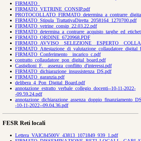
FIRMATO_
FIRMATO_VETRINE_CONSIP.pdf
PROTOCOLLATO_FIRMATO_determina_a_contrarre_digital_
FIRMATO_Stipula_TrattativaDiretta_2058164_1270700.pdf
FIRMATO_vetrine_consip_22.03.22.pdf
FIRMATO_determina_a_contrarre_acquisto_targhe_ed_etichette
FIRMATO_ORDINE_6720968.PDF
FIRMATO_AVVISO__SELEZIONE__ESPERTO__COLLA
FIRMATO_Attestazione_di_valutazione_collaudatore_digital_
FIRMATO_Conferimento__incarico_c.pdf
contratto_collaudatore_pon_digital_board.pdf
Castiglioni_F.__assenza_conflitto_d'interessi.pdf
FIRMATO_dichiarazione_insussistenza_DS.pdf
FIRMATO_garanzia.pdf
delibera_4_Pon_Digital_Board.pdf
annotazione_estratto_verbale_collegio_docenti--10-11-2022-
-09.59.24.pdf
annotazione_dichiarazione_assenza_doppio_finanziamento_DS
-10-11-2022--09.04.36.pdf
FESR Reti locali
Lettera_VAIC84500V_43813_1071849_939_1.pdf
FIRMATO_DISSEMINAZIONE_RETI_LOCALI__CABLAT