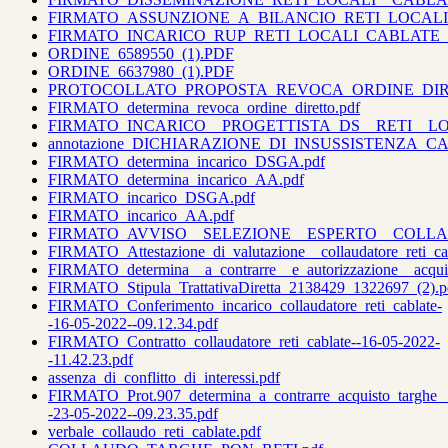
FIRMATO_ASSUNZIONE_A_BILANCIO_RETI_LOCALI
FIRMATO_INCARICO_RUP_RETI_LOCALI_CABLATE_E
ORDINE_6589550_(1).PDF
ORDINE_6637980_(1).PDF
PROTOCOLLATO_PROPOSTA_REVOCA_ORDINE_DIRE
FIRMATO_determina_revoca_ordine_diretto.pdf
FIRMATO_INCARICO__PROGETTISTA_DS__RETI__LO
annotazione_DICHIARAZIONE_DI_INSUSSISTENZA_
FIRMATO_determina_incarico_DSGA.pdf
FIRMATO_determina_incarico_AA.pdf
FIRMATO_incarico_DSGA.pdf
FIRMATO_incarico_AA.pdf
FIRMATO_AVVISO__SELEZIONE__ESPERTO__COLLA
FIRMATO_Attestazione_di_valutazione__collaudatore_reti_cab
FIRMATO_determina__a_contrarre__e_autorizzazione__acquist
FIRMATO_Stipula_TrattativaDiretta_2138429_1322697_(2).
FIRMATO_Conferimento_incarico_collaudatore_reti_cablate-
-16-05-2022--09.12.34.pdf
FIRMATO_Contratto_collaudatore_reti_cablate--16-05-2022-
-11.42.23.pdf
assenza_di_conflitto_di_interessi.pdf
FIRMATO_Prot.907_determina_a_contrarre_acquisto_targhe__p
-23-05-2022--09.23.35.pdf
verbale_collaudo_reti_cablate.pdf