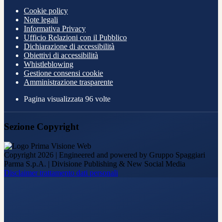
Cookie policy
Note legali
Informativa Privacy
Ufficio Relazioni con il Pubblico
Dichiarazione di accessibilità
Obiettivi di accessibilità
Whistleblowing
Gestione consensi cookie
Amministrazione trasparente
Pagina visualizzata
96
volte
Sezione Copyright
Copyright 2026 | Engineered and powered by Gruppo Spaggiari
Parma S.p.A. | Divisione Publishing & New Social Media
Disclaimer trattamento dati personali