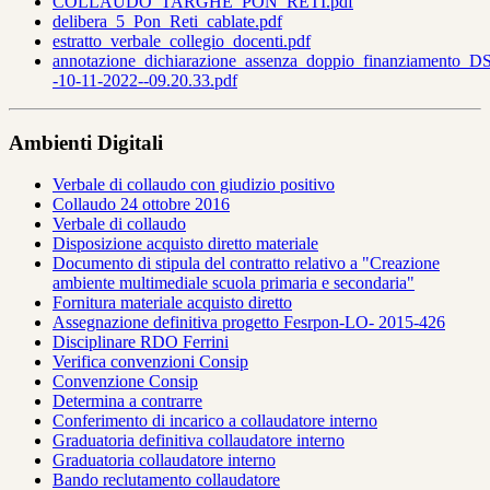
COLLAUDO_TARGHE_PON_RETI.pdf
delibera_5_Pon_Reti_cablate.pdf
estratto_verbale_collegio_docenti.pdf
annotazione_dichiarazione_assenza_doppio_finanziamento_DS
-10-11-2022--09.20.33.pdf
Ambienti Digitali
Verbale di collaudo con giudizio positivo
Collaudo 24 ottobre 2016
Verbale di collaudo
Disposizione acquisto diretto materiale
Documento di stipula del contratto relativo a "Creazione
ambiente multimediale scuola primaria e secondaria"
Fornitura materiale acquisto diretto
Assegnazione definitiva progetto Fesrpon-LO- 2015-426
Disciplinare RDO Ferrini
Verifica convenzioni Consip
Convenzione Consip
Determina a contrarre
Conferimento di incarico a collaudatore interno
Graduatoria definitiva collaudatore interno
Graduatoria collaudatore interno
Bando reclutamento collaudatore