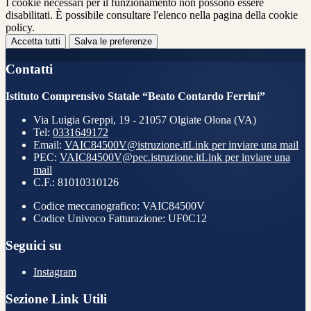
I cookie necessari per il funzionamento non possono essere
disabilitati. È possibile consultare l'elenco nella pagina della cookie
policy.
Accetta tutti
Salva le preferenze
Contatti
Istituto Comprensivo Statale “Beato Contardo Ferrini”
Via Luigia Greppi, 19 - 21057 Olgiate Olona (VA)
Tel:
0331649172
Email:
VAIC84500V@istruzione.it
Link per inviare una mail
PEC:
VAIC84500V@pec.istruzione.it
Link per inviare una
mail
C.F.: 81010310126
Codice meccanografico: VAIC84500V
Codice Univoco Fatturazione: UF0C12
Seguici su
Instagram
Sezione Link Utili