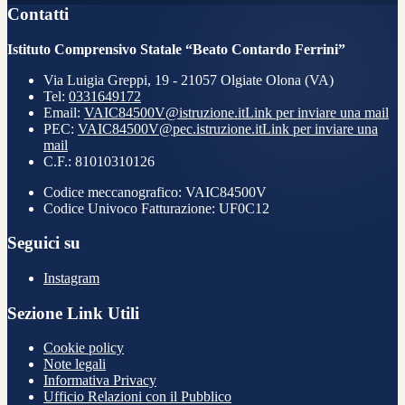
Contatti
Istituto Comprensivo Statale “Beato Contardo Ferrini”
Via Luigia Greppi, 19 - 21057 Olgiate Olona (VA)
Tel:
0331649172
Email:
VAIC84500V@istruzione.it
Link per inviare una mail
PEC:
VAIC84500V@pec.istruzione.it
Link per inviare una
mail
C.F.: 81010310126
Codice meccanografico: VAIC84500V
Codice Univoco Fatturazione: UF0C12
Seguici su
Instagram
Sezione Link Utili
Cookie policy
Note legali
Informativa Privacy
Ufficio Relazioni con il Pubblico