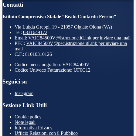
Contatti
Istituto Comprensivo Statale “Beato Contardo Ferrini”
Via Luigia Greppi, 19 - 21057 Olgiate Olona (VA)
Tel:
0331649172
Email:
VAIC84500V@istruzione.it
Link per inviare una mail
PEC:
VAIC84500V@pec.istruzione.it
Link per inviare una
mail
C.F.: 81010310126
Codice meccanografico: VAIC84500V
Codice Univoco Fatturazione: UF0C12
Seguici su
Instagram
Sezione Link Utili
Cookie policy
Note legali
Informativa Privacy
Ufficio Relazioni con il Pubblico