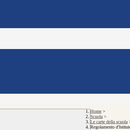
Home
>
Scuola
>
Le carte della scuola
Regolamento d'Istitut