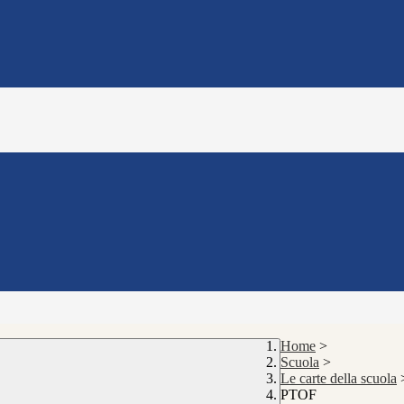
Home
>
Scuola
>
Le carte della scuola
PTOF