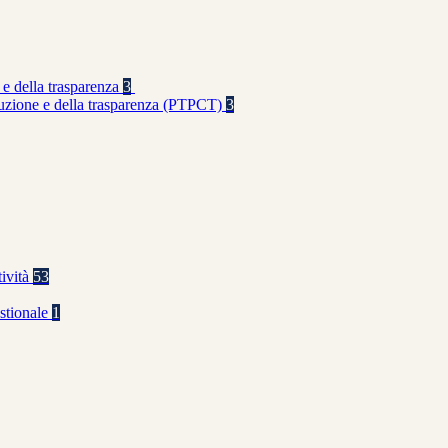
 e della trasparenza
3
rruzione e della trasparenza (PTPCT)
3
tività
53
stionale
1