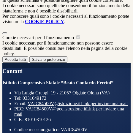
In questa schermata è possibile scegliere quali cookie consentire.
I cookie necessari sono quelli che consentono il funzionamento della
piattaforma e non è possibile disabilitarli.
Per conoscere quali sono i cookie necessari al funzionamento potete
visionare la
COOKIE POLICY
.
Cookie necessari per il funzionamento
I cookie necessari per il funzionamento non possono essere
disabilitati. È possibile consultare l'elenco nella pagina della cookie
policy.
Accetta tutti
Salva le preferenze
Contatti
Istituto Comprensivo Statale “Beato Contardo Ferrini”
Via Luigia Greppi, 19 - 21057 Olgiate Olona (VA)
Tel:
0331649172
Email:
VAIC84500V@istruzione.it
Link per inviare una mail
PEC:
VAIC84500V@pec.istruzione.it
Link per inviare una
mail
C.F.: 81010310126
Codice meccanografico: VAIC84500V