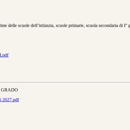
rime delle scuole dell’infanzia, scuole primarie, scuola secondaria di I° 
.pdf
° GRADO
26 2027.pdf