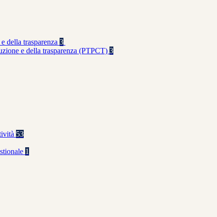
 e della trasparenza
3
rruzione e della trasparenza (PTPCT)
3
tività
53
stionale
1