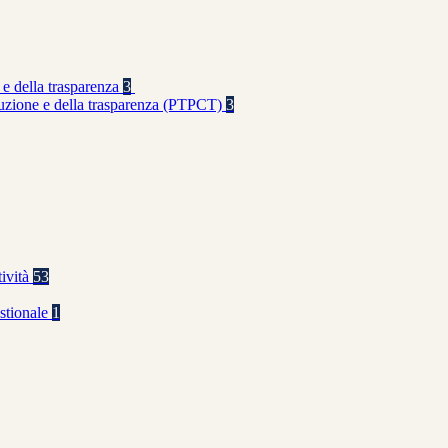
 e della trasparenza
3
rruzione e della trasparenza (PTPCT)
3
tività
53
stionale
1