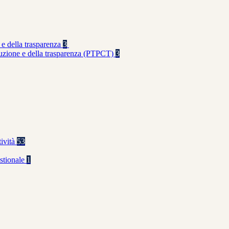
 e della trasparenza
3
rruzione e della trasparenza (PTPCT)
3
tività
53
stionale
1