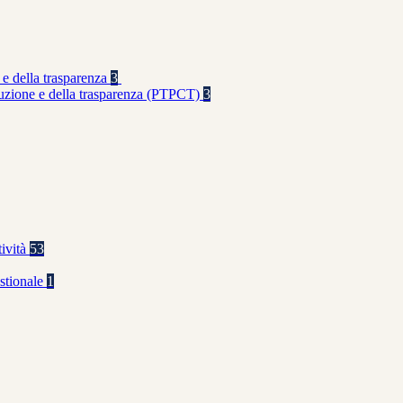
 e della trasparenza
3
rruzione e della trasparenza (PTPCT)
3
tività
53
stionale
1