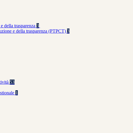
 e della trasparenza
3
rruzione e della trasparenza (PTPCT)
3
tività
53
stionale
1