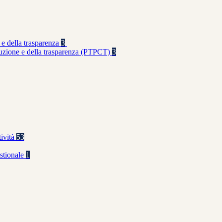
 e della trasparenza
3
rruzione e della trasparenza (PTPCT)
3
tività
53
stionale
1