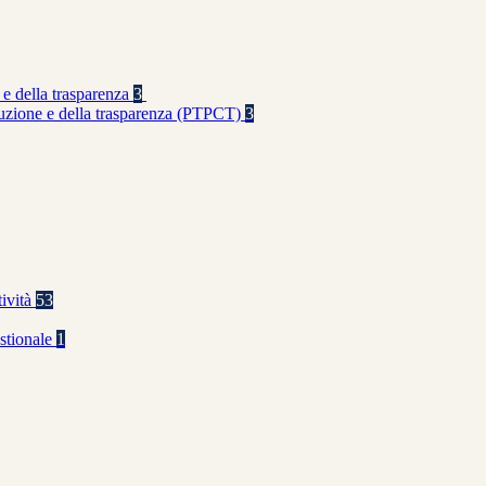
 e della trasparenza
3
rruzione e della trasparenza (PTPCT)
3
tività
53
stionale
1