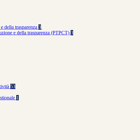
 e della trasparenza
3
rruzione e della trasparenza (PTPCT)
3
tività
53
stionale
1