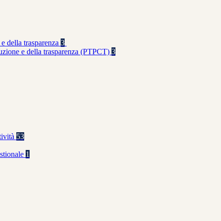
 e della trasparenza
3
rruzione e della trasparenza (PTPCT)
3
tività
53
stionale
1