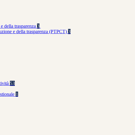
 e della trasparenza
3
rruzione e della trasparenza (PTPCT)
3
tività
53
stionale
1