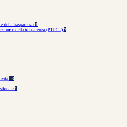
 e della trasparenza
3
rruzione e della trasparenza (PTPCT)
3
tività
53
stionale
1