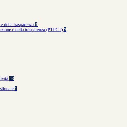
 e della trasparenza
3
rruzione e della trasparenza (PTPCT)
3
tività
53
stionale
1