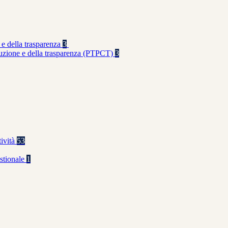
 e della trasparenza
3
rruzione e della trasparenza (PTPCT)
3
tività
53
stionale
1