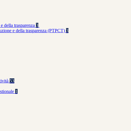
 e della trasparenza
3
rruzione e della trasparenza (PTPCT)
3
tività
53
stionale
1